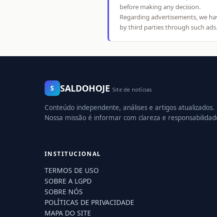
before making any decision.
Regarding advertisements, we have
by third parties through such ads
SALDOHOJE
S
Site de notícias
Conteúdo independente, análises e artigos atualizados.
Nossa missão é informar com clareza e responsabilidad
INSTITUCIONAL
TERMOS DE USO
SOBRE A LGPD
SOBRE NÓS
POLÍTICAS DE PRIVACIDADE
MAPA DO SITE