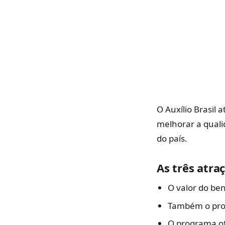
O Auxílio Brasil 
melhorar a quali
do país.
As três atraç
O valor do ben
Também o prog
O programa of