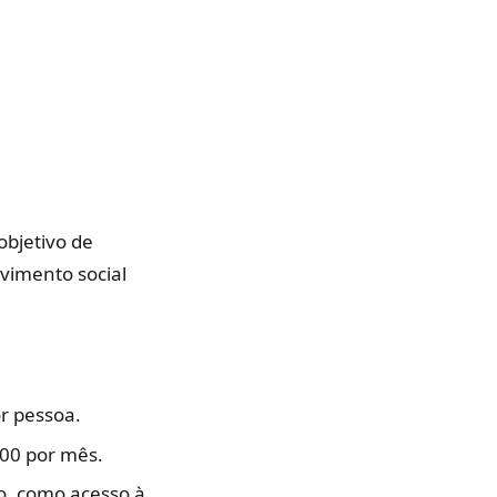
objetivo de
lvimento social
or pessoa.
00 por mês.
o, como acesso à