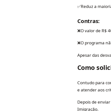
✅Reduz a maiori
Contras:
❌O valor de R$ 4
❌O programa não
Apesar das desva
Como solici
Contudo para con
e atender aos cri
Depois de enviar
Imigração.