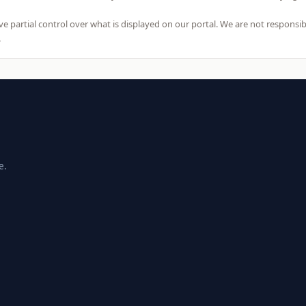
 partial control over what is displayed on our portal. We are not responsibl
.
e.