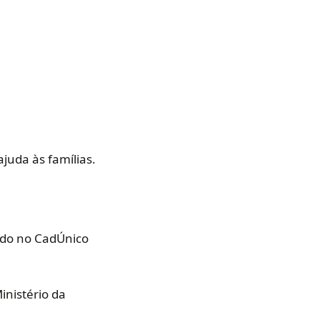
juda às famílias.
ado no CadÚnico
inistério da