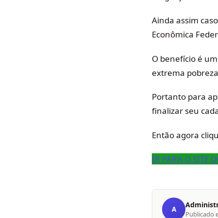
Ainda assim caso
Econômica Feder
O benefício é um
extrema pobreza
Portanto para apr
finalizar seu cad
Então agora cliqu
IR PARA O SITE
Administ
A
Publicado